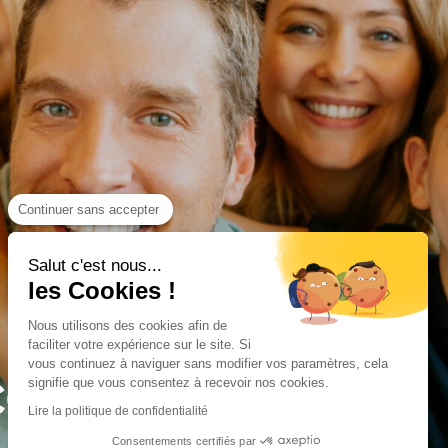
Continuer sans accepter
Salut c'est nous...
les Cookies !
NIMATIONS
FFRES
NIMATIONS
FFRES
Nous utilisons des cookies afin de
L'ANNÉE !
IVES !
L'ANNÉE !
IVES !
faciliter votre expérience sur le site. Si
vous continuez à naviguer sans modifier vos paramètres, cela
CONOMIES POUR
signifie que vous consentez à recevoir nos cookies.
Lire la politique de confidentialité
, jeux grandeur nature, jeux concours et
ffres que vous ne trouverez nulle part
, jeux grandeur nature, jeux concours et
ffres que vous ne trouverez nulle part
Consentements certifiés par