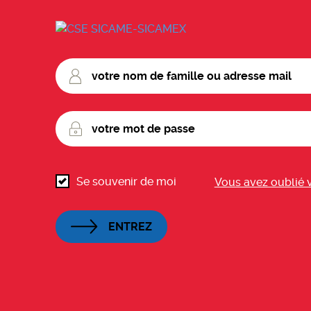
votre
nom
de
famille
votre
ou
mot
adresse
de
mail
passe
Se souvenir de moi
Vous avez oublié 
ENTREZ